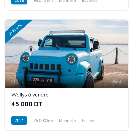
2018
96,043 km
Manuelle
Essence
Traction avant
A la une
4
Wallys à vendre
45 000 DT
2021
75,000 km
Manuelle
Essence
Traction arrière