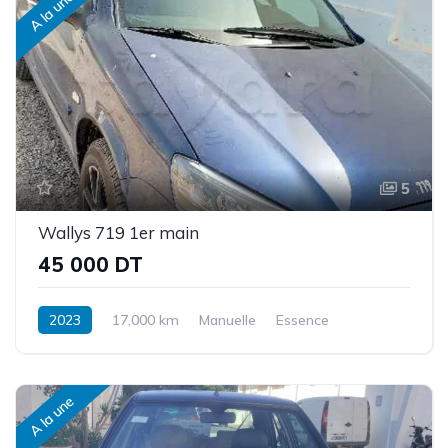
A la une
5
Wallys 719 1er main
45 000 DT
2023
17,000 km
Manuelle
Essence
Traction intégrale/4 roues motrices
A la une