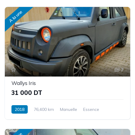
A la une
7
Wallys Iris
31 000 DT
2018
76,400 km
Manuelle
Essence
Traction intégrale/4 roues motrices